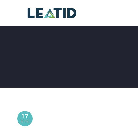
17
DIC