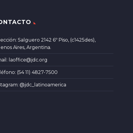
ONTACTO
rección: Salguero 2142 6º Piso, (c1425des),
enos Aires, Argentina.
ail:
laoffice@jdc.org
léfono: (54 11) 4827-7500
stagram:
@jdc_latinoamerica