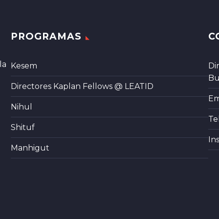
PROGRAMAS
C
la
Kesem
Di
Bu
Directores Kaplan Fellows @ LEATID
Em
Nihul
Te
Shituf
In
Manhigut