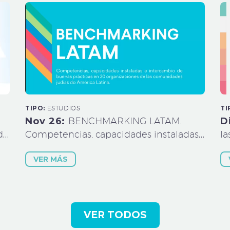
TIPO:
ESTUDIOS
TI
Nov 26:
BENCHMARKING LATAM.
D
d
Competencias, capacidades instaladas
la
e intercambio de buenas prácticas en
ju
VER MÁS
20 organizaciones de las comunidades
de
judías de América Latina.
VER TODOS