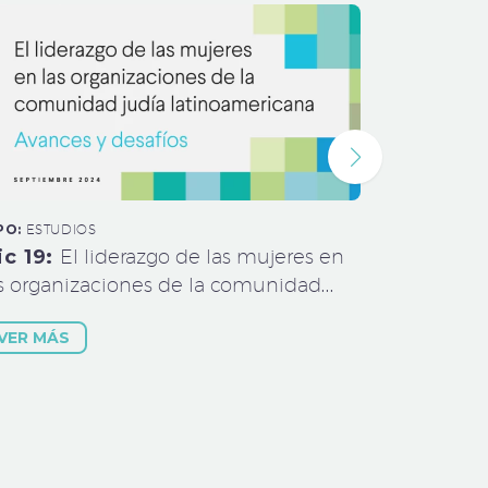
PO:
ESTUDIOS
TIPO:
ESTUD
ic 19:
El liderazgo de las mujeres en
Dic 5:
Of
s organizaciones de la comunidad
para las 
día latinoamericana – Avances y
de la com
VER MÁS
VER MÁS
safíos.
revolució
longevida