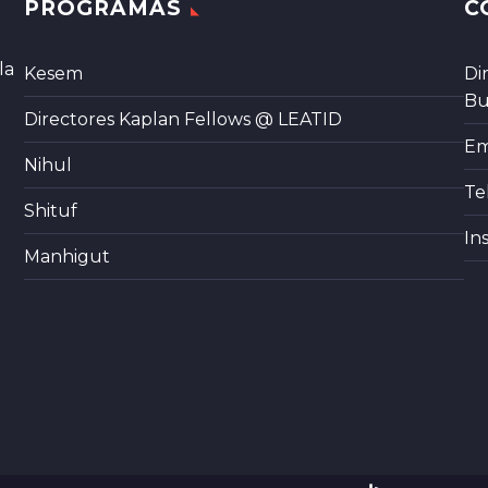
PROGRAMAS
C
la
Kesem
Di
Bu
Directores Kaplan Fellows @ LEATID
Em
Nihul
Te
Shituf
In
Manhigut