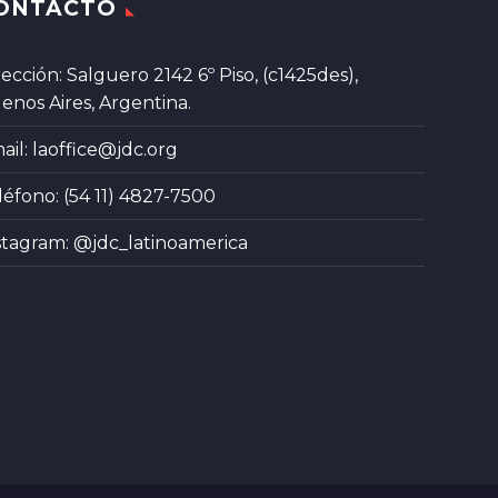
ONTACTO
rección: Salguero 2142 6º Piso, (c1425des),
enos Aires, Argentina.
ail:
laoffice@jdc.org
léfono: (54 11) 4827-7500
stagram:
@jdc_latinoamerica