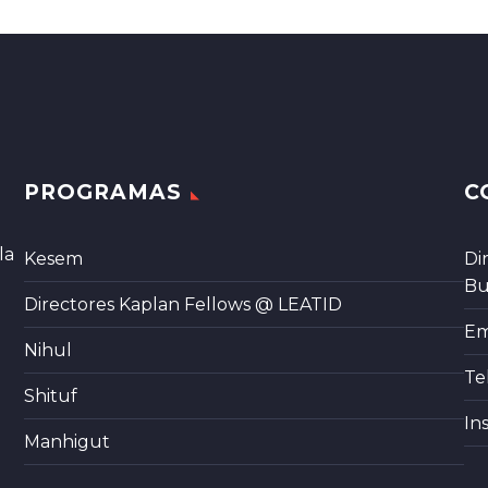
PROGRAMAS
C
la
Kesem
Di
Bu
Directores Kaplan Fellows @ LEATID
Em
Nihul
Te
Shituf
In
Manhigut