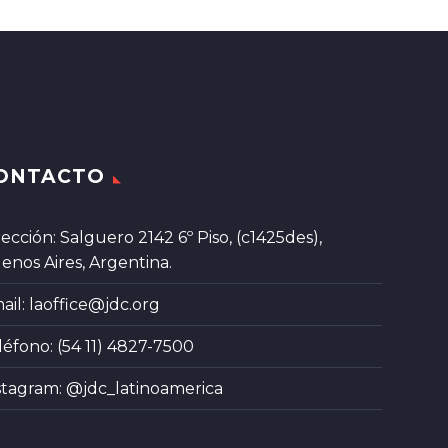
ONTACTO
rección: Salguero 2142 6º Piso, (c1425des),
enos Aires, Argentina.
ail:
laoffice@jdc.org
léfono: (54 11) 4827-7500
stagram:
@jdc_latinoamerica