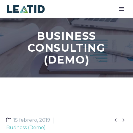
BUSINESS
CONSULTING
(DEMO)


15 febrero, 2019
Business (Demo)