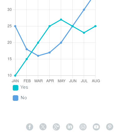
Yes
No