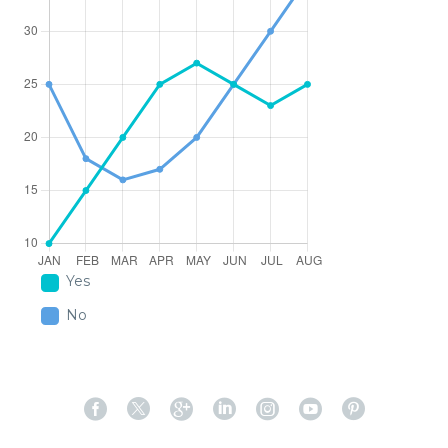
Yes
No