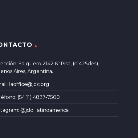
ONTACTO
rección: Salguero 2142 6º Piso, (c1425des),
enos Aires, Argentina.
ail:
laoffice@jdc.org
léfono: (54 11) 4827-7500
stagram:
@jdc_latinoamerica