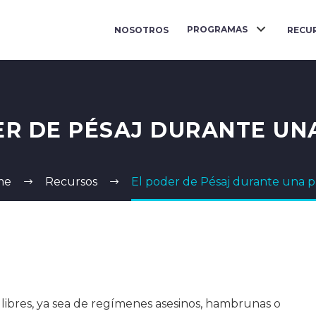
PROGRAMAS
NOSOTROS
RECU
ER DE PÉSAJ DURANTE UN
me
Recursos
El poder de Pésaj durante una p
o libres, ya sea de regímenes asesinos, hambrunas o