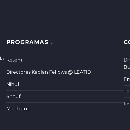
PROGRAMAS
C
la
Kesem
Di
Bu
Directores Kaplan Fellows @ LEATID
Em
Nihul
Te
Shituf
In
Manhigut