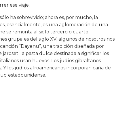
rer ese viaje.
ólo ha sobrevivido; ahora es, por mucho, la
e es, esencialmente, es una aglomeración de una
he se remonta al siglo tercero o cuarto;
s grupales del siglo XV; algunos de nosotros nos
 canción “Dayenu”, una tradición diseñada por
jaroset, la pasta dulce destinada a significar los
s italianos usan huevos. Los judíos gibraltanos
os. Y los judíos afroamericanos incorporan caña de
vitud estadounidense.