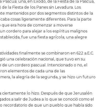
a Pascua: una, en Éxodo, de la Fiesta de la Pascua,
 de la Fiesta de los Panes sin Levadura. Los
nte mantenidos por dos segmentos distintos de la
ficaba cosas ligeramente diferentes. Para la parte
e que era hora de comenzar a moverse
n cordero para alejar a los espíritus malignos
tablecida, fue una fiesta agrícola, una alegre
estividades finalmente se combinaron en 622 a.E.C.
rgió una celebración nacional, que tuvo en su
 de un cordero pascual. Intencionado o no, el
aron elementos de cada una de las
imera, la alegría de la segunda, y se hizo un futuro
ua ciertamente lo hizo. Después de que Jerusalén
igados a salir de Judea a lo que se conoció como el
oso recordatorio de que un pueblo que había sido