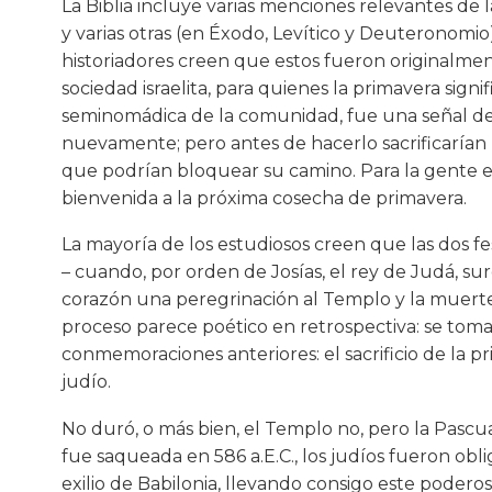
La Biblia incluye varias menciones relevantes de l
y varias otras (en Éxodo, Levítico y Deuteronomio)
historiadores creen que estos fueron originalme
sociedad israelita, para quienes la primavera signi
seminomádica de la comunidad, fue una señal d
nuevamente; pero antes de hacerlo sacrificarían u
que podrían bloquear su camino. Para la gente es
bienvenida a la próxima cosecha de primavera.
La mayoría de los estudiosos creen que las dos f
– cuando, por orden de Josías, el rey de Judá, su
corazón una peregrinación al Templo y la muerte
proceso parece poético en retrospectiva: se tom
conmemoraciones anteriores: el sacrificio de la pr
judío.
No duró, o más bien, el Templo no, pero la Pasc
fue saqueada en 586 a.E.C., los judíos fueron obl
exilio de Babilonia, llevando consigo este poder