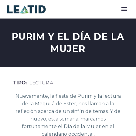
PURIM Y EL DÍA DE LA
MUJER
TIPO:
LECTURA
Nuevamente, la fiesta de Purim y la lectura
de la Meguilá de Ester, nos llaman a la
reflexión acerca de un sinfín de temas. Y de
nuevo, esta semana, marcamos
fortuitamente el Día de la Mujer en el
calendario occidental.