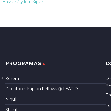
sh Hashaná y Iom Kipur
PROGRAMAS
C
la
Kesem
Di
Bu
Directores Kaplan Fellows @ LEATID
Em
Nihul
Te
Shituf