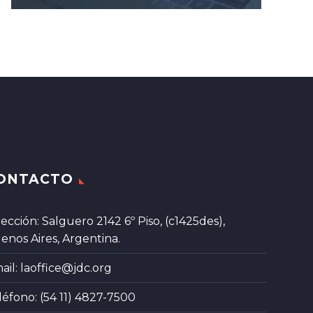
ONTACTO
rección: Salguero 2142 6º Piso, (c1425des),
enos Aires, Argentina.
ail:
laoffice@jdc.org
léfono: (54 11) 4827-7500