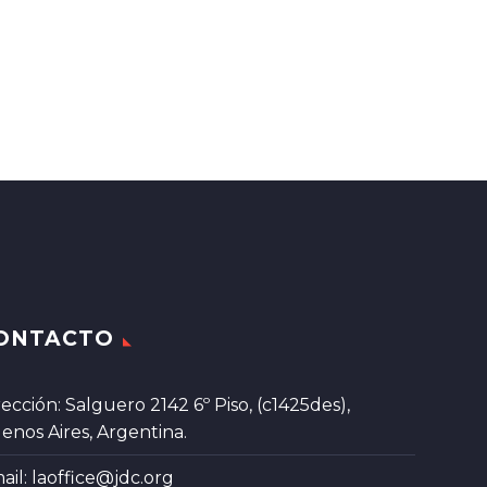
ONTACTO
rección: Salguero 2142 6º Piso, (c1425des),
enos Aires, Argentina.
ail:
laoffice@jdc.org