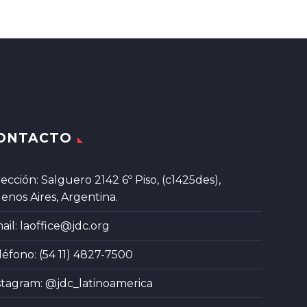
ONTACTO
rección: Salguero 2142 6º Piso, (c1425des),
enos Aires, Argentina.
ail:
laoffice@jdc.org
léfono: (54 11) 4827-7500
stagram:
@jdc_latinoamerica