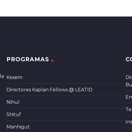
PROGRAMAS
C
la
Kesem
Di
Bu
Directores Kaplan Fellows @ LEATID
Em
Nihul
Te
Shituf
In
Manhigut