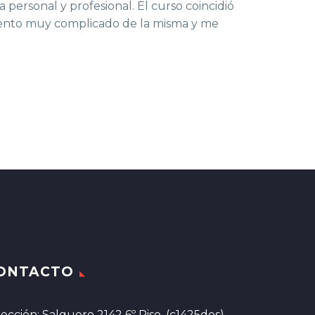
ersonal y profesional. El curso coincidió
mento muy complicado de la misma y me
ONTACTO
rección: Salguero 2142 6º Piso, (c1425des),