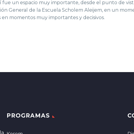
e un espacio muy importante, desde el punto de vista p
ección General de la Escuela Scholem Aleijem, en un mo
 en momentos muy importantes y decisivos.
PROGRAMAS
C
la
Kesem
Di