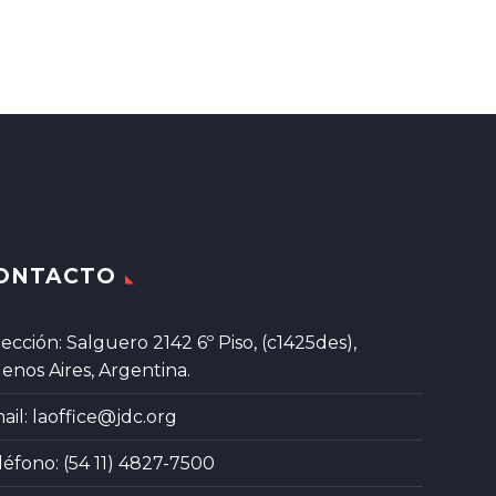
ONTACTO
rección: Salguero 2142 6º Piso, (c1425des),
enos Aires, Argentina.
ail:
laoffice@jdc.org
léfono: (54 11) 4827-7500