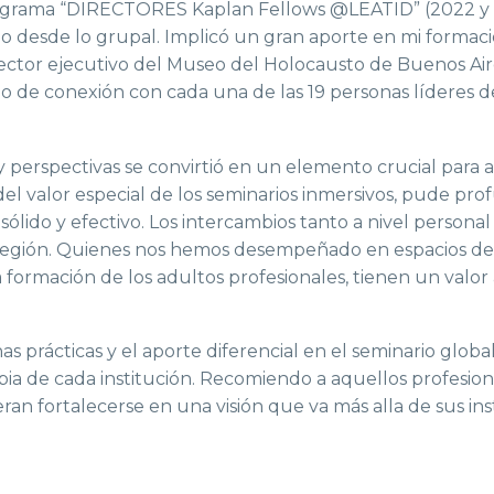
rograma “DIRECTORES Kaplan Fellows @LEATID” (2022 y 
o desde lo grupal. Implicó un gran aporte en mi formaci
irector ejecutivo del Museo del Holocausto de Buenos Ai
io de conexión con cada una de las 19 personas líderes 
 y perspectivas se convirtió en un elemento crucial para ab
 del valor especial de los seminarios inmersivos, pude p
ólido y efectivo. Los intercambios tanto a nivel persona
ra región. Quienes nos hemos desempeñado en espacios 
formación de los adultos profesionales, tienen un valor
 prácticas y el aporte diferencial en el seminario global
ia de cada institución. Recomiendo a aquellos profesion
ran fortalecerse en una visión que va más alla de sus in