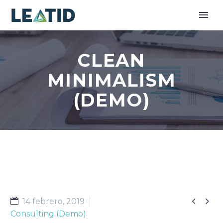
CLEAN
MINIMALISM
(DEMO)


14 febrero, 2019
Consulting (Demo)