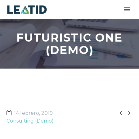
FUTURISTIC ONE
(DEMO)


14 febrero, 2019
Consulting (Demo)