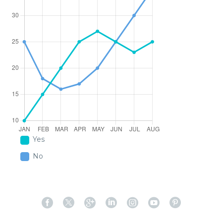
Yes
No